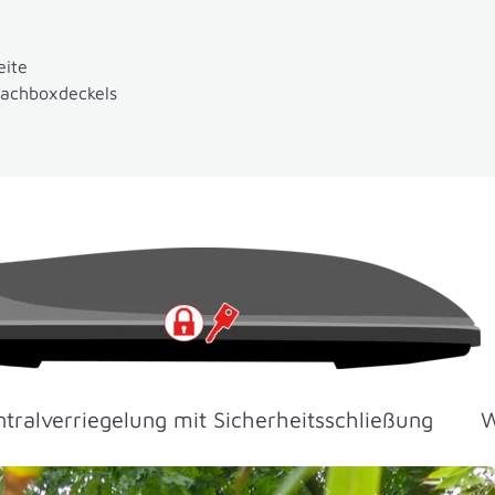
eite
Dachboxdeckels
tralverriegelung mit Sicherheitsschließung
W