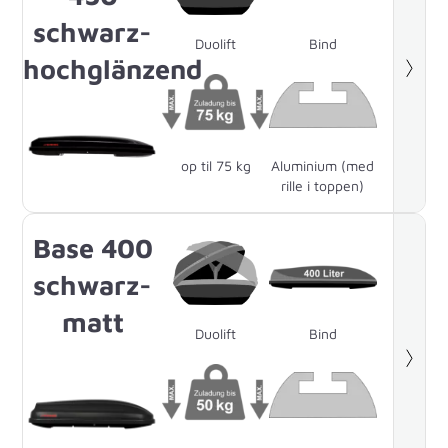
schwarz-
Duolift
Bind
hochglänzend
op til 75 kg
Aluminium (med
rille i toppen)
Base 400
schwarz-
matt
Duolift
Bind