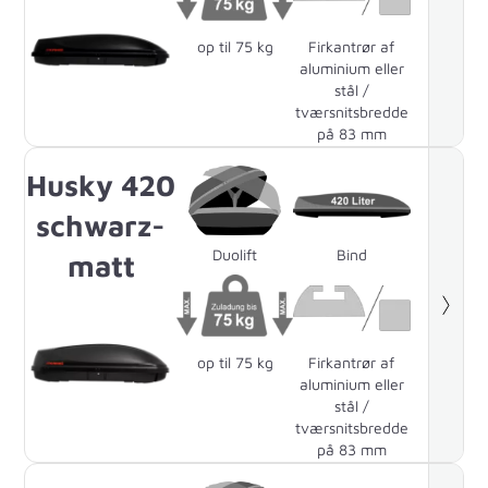
op til 75 kg
Firkantrør af
aluminium eller
stål /
tværsnitsbredde
på 83 mm
Husky 420
schwarz-
Duolift
Bind
matt
op til 75 kg
Firkantrør af
aluminium eller
stål /
tværsnitsbredde
på 83 mm