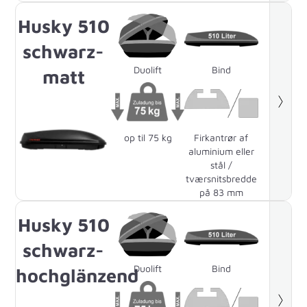
Husky 510
schwarz-
Duolift
Bind
matt
op til 75 kg
Firkantrør af
aluminium eller
stål /
tværsnitsbredde
på 83 mm
Husky 510
schwarz-
Duolift
Bind
hochglänzend