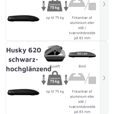
op til 75 kg
Firkantrør af
aluminium eller
stål /
tværsnitsbredde
på 83 mm
Husky 620
schwarz-
Duolift
Bind
hochglänzend
op til 75 kg
Firkantrør af
aluminium eller
stål /
tværsnitsbredde
på 83 mm