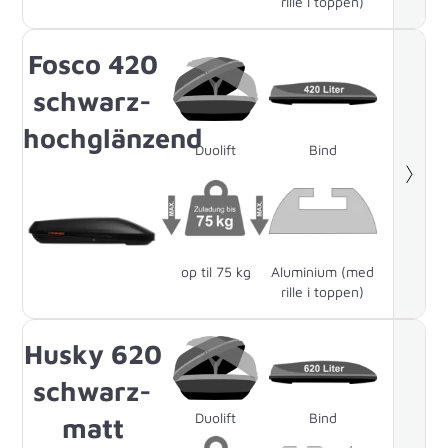
rille i toppen)
Fosco 420
schwarz-
hochglänzend
Duolift
Bind
op til 75 kg
Aluminium (med
rille i toppen)
Husky 620
schwarz-
Duolift
Bind
matt