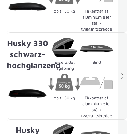
op til 50 kg
Firkantrør af
aluminium eller
stål /
tværsnitsbredde
på 83 mm
Husky 330
schwarz-
Enkeltsidet
Bind
hochglänzend
lågåbning
op til 50 kg
Firkantrør af
aluminium eller
stål /
tværsnitsbredde
på 83 mm
Husky