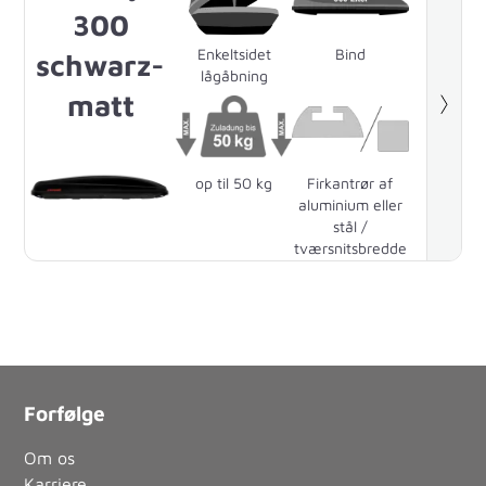
300
Enkeltsidet
Bind
schwarz-
lågåbning
matt
op til 50 kg
Firkantrør af
aluminium eller
stål /
tværsnitsbredde
på 83 mm
Forfølge
Om os
Karriere