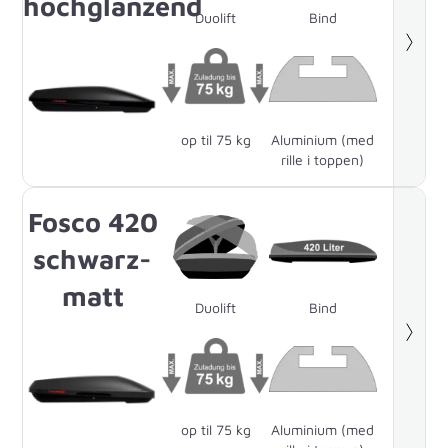
hochglänzend
Duolift
Bind
op til 75 kg
Aluminium (med
rille i toppen)
Fosco 420
schwarz-
matt
Duolift
Bind
op til 75 kg
Aluminium (med