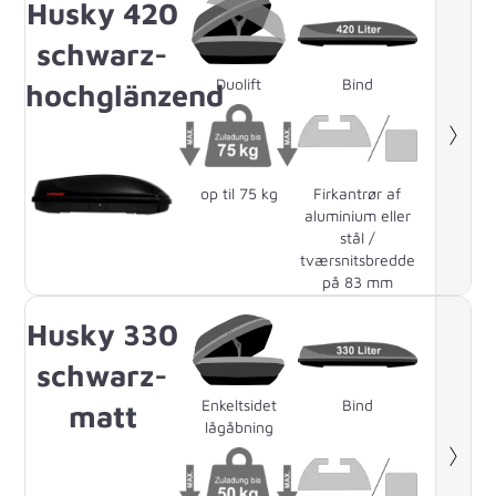
Husky 420
schwarz-
Duolift
Bind
hochglänzend
op til 75 kg
Firkantrør af
aluminium eller
stål /
tværsnitsbredde
på 83 mm
Husky 330
schwarz-
Enkeltsidet
Bind
matt
lågåbning