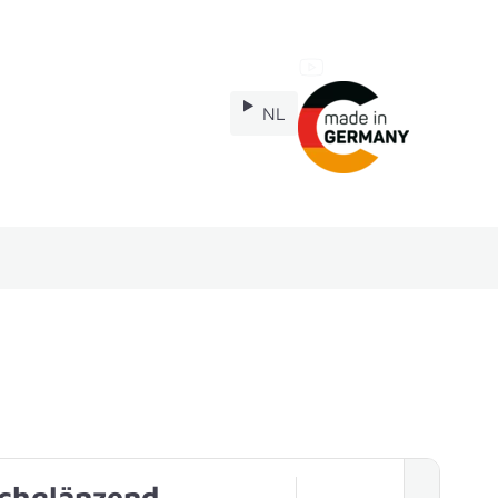
NL
veonderdelen
chglänzend