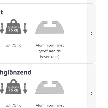
t
tot 75 kg
Aluminium (met
groef aan de
bovenkant)
hglänzend
tot 75 kg
Aluminium (met