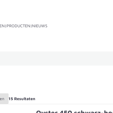
EN
PRODUCTEN
NIEUWS
Dakdragersystemen
Accessoires
Reser
ten
15 Resultaten
Oyster 450 schwarz-ho