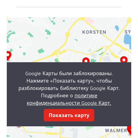
AMS Reese GmbH
0
Km
Fachhändler
Carl-Zeiß-Str. 6
97424
Schweinfurt
09721/7731-0
info@ams-schweinfurt.de
www.ams-schweinfurt.de
Google Карты были заблокированы.
Нажмите «Показать карту», чтобы
разблокировать библиотеку Google Карт.
AS 2000 Autoteile GmbH
Подробнее о
политике
0
Km
Fachhändler
конфиденциальности Google Карт.
Albert-Einstein-Str. 4
74722
Buchen
Показать карту
06281/556367
AS2000-Autoteile@t-online.de
www.as2000-autoteile.de