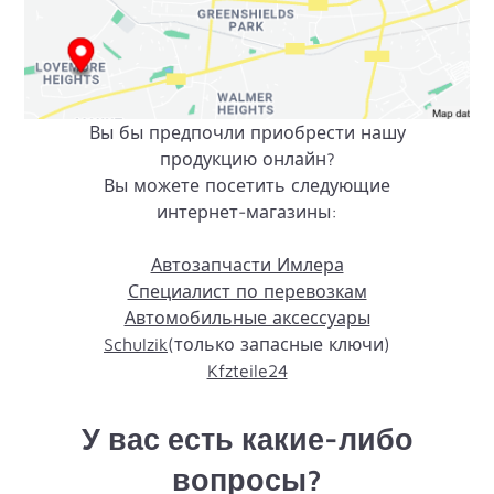
Audi Zentrum Flensburg GmbH & Co. KG
0
Km
Fachhändler
Вы бы предпочли приобрести нашу
Liebigstr.8
продукцию онлайн?
24941
Flensburg
Вы можете посетить следующие
0461/90205-0
интернет-магазины:
nfo@audi-flensburg.de
www.azf-gruppe.de
Автозапчасти Имлера
Специалист по перевозкам
Автомобильные аксессуары
Schulzik
(только запасные ключи)
Auto Shop 100
Kfzteile24
0
Km
Fachhändler
Meldorfer Str. 200
У вас есть какие-либо
25746
Heide
0481/78666-0
вопросы?
info@autoshop100.de