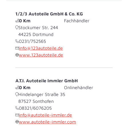
1/2/3 Autoteile GmbH & Co. KG
0
Km
Fachhändler
Stockumer Str. 244
44225
Dortmund
0231/752565
info@123autoteile.de
www.123autoteile.de
A.T.I. Autoteile Immler GmbH
0
Km
Onlinehändler
Hindelanger Straße 35
87527
Sonthofen
08321/6076205
info@autoteile-immler.de
www.autoteile-immler.com