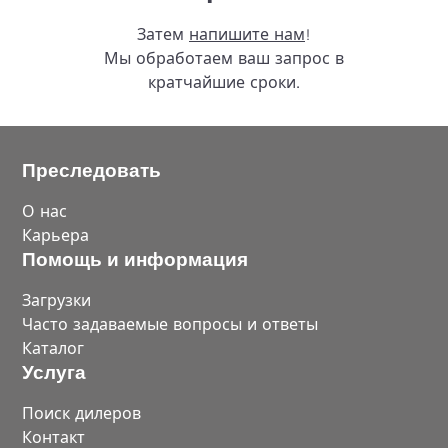
www.autoshop100.de
Затем
напишите нам
!
Мы обработаем ваш запрос в
кратчайшие сроки.
Autobedarf Meyer
0
Km
Fachhändler
Himmelpforten 15
Преследовать
45359
Essen
0201/608787
О нас
www.autobedarf-meyer.de
Карьера
Помощь и информация
Загрузки
Autohaus Burkard GmbH
Часто задаваемые вопросы и ответы
0
Km
Fachhändler
Каталог
Am Niederholz 45
Услуга
4445
Liebertwolkwitz
Поиск дилеров
034297/670-0
Контакт