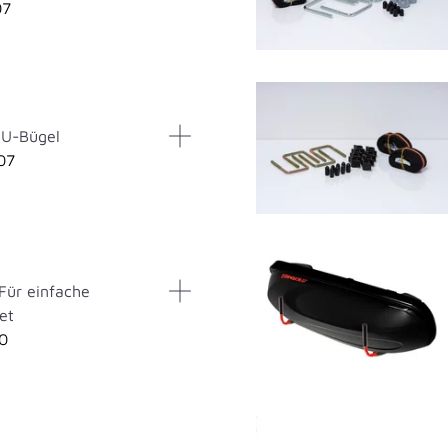
07
 U-Bügel
07
Für einfache
et
10