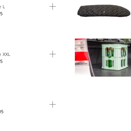
e L
05
e XXL
05
05