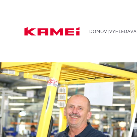
DOMOV
VYHLEDÁVÁ
Střešn