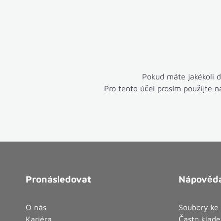
Pokud máte jakékoli 
Pro tento účel prosím použijte 
Pronásledovat
Nápověda
O nás
Soubory ke 
Kariéra
Často klade