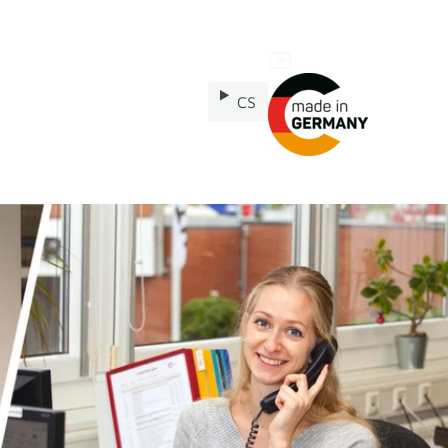
CS
nství
Náhradní díly