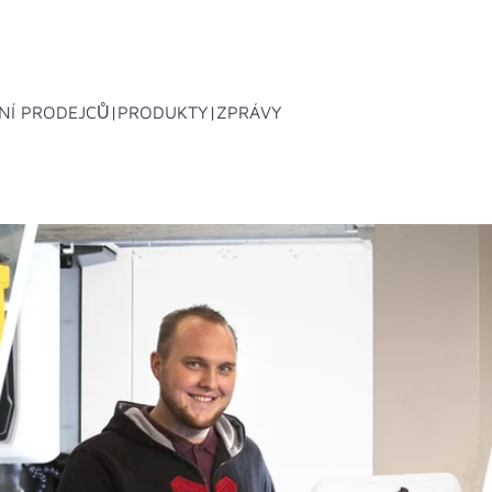
NÍ PRODEJCŮ
PRODUKTY
ZPRÁVY
í boxy
Systémy střešních nosičů
Přísluše