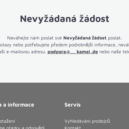
Nevyžádaná žádost
Neváhejte nám poslat své
Nevyžádaná žádost
poslat.
dotazy nebo potřebujete předem podrobnější informace, neváh
naši e-mailovou adresu.
podpora@__ kamei .de
nebo naše tele
 a informace
Servis
stažení
Vyhledávání prodejců
né otázky a odpovědi
Kontakt