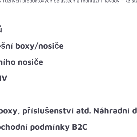
v různých produktových oblastech a montážní návody – ke st
ů
ešní boxy/nosiče
ního nosiče
IV
boxy, příslušenství atd. Náhradní d
bchodní podmínky B2C