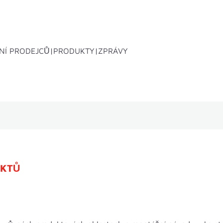
NÍ PRODEJCŮ
PRODUKTY
ZPRÁVY
í boxy
Systémy střešních nosičů
Přísluše
UKTŮ