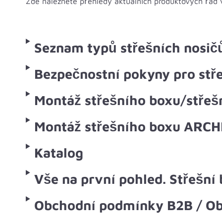
Zde naleznete přehledy aktuálních produktových řad 
Seznam typů střešních nosič
Bezpečnostní pokyny pro stř
Montáž střešního boxu/střeš
Montáž střešního boxu ARCH
Katalog
Vše na první pohled. Střešní 
Obchodní podmínky B2B / O