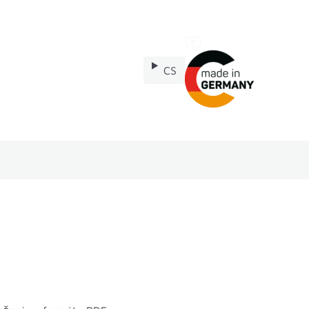
CS
nství
Náhradní díly