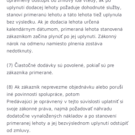
oprávnený odstúpiť od zmluvy iba vtedy, ak po
uplynutí dodacej lehoty požaduje dohodnuté služby,
stanoví primeranú lehotu a táto lehota tiež uplynula
bez výsledku. Ak je dodacia lehota určená
kalendárnym dátumom, primeraná lehota stanovená
zákazníkom začína plynúť po jej uplynutí. Zákonný
nárok na odmenu namiesto plnenia zostáva
nedotknutý.
(7) Čiastočné dodávky sú povolené, pokiaľ sú pre
zákazníka primerané.
(8) Ak zákazník neprevezme objednávku alebo poruší
iné povinnosti spolupráce, potom
Predávajúci je oprávnený v tejto súvislosti uplatniť si
svoje zákonné práva, najmä požadovať náhradu
dodatočne vynaložených nákladov a po stanovení
primeranej lehoty a jej bezvýslednom uplynutí odstúpiť
od zmluvy.