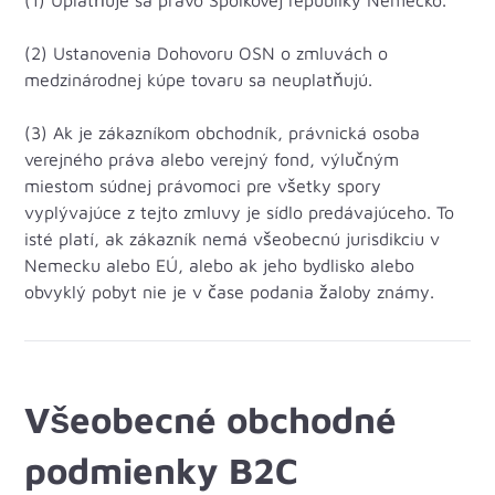
(1) Uplatňuje sa právo Spolkovej republiky Nemecko.
(2) Ustanovenia Dohovoru OSN o zmluvách o
medzinárodnej kúpe tovaru sa neuplatňujú.
(3) Ak je zákazníkom obchodník, právnická osoba
verejného práva alebo verejný fond, výlučným
miestom súdnej právomoci pre všetky spory
vyplývajúce z tejto zmluvy je sídlo predávajúceho. To
isté platí, ak zákazník nemá všeobecnú jurisdikciu v
Nemecku alebo EÚ, alebo ak jeho bydlisko alebo
obvyklý pobyt nie je v čase podania žaloby známy.
Všeobecné obchodné
podmienky B2C