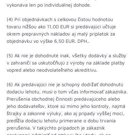
vykonáva len po individuálnej dohode.
(4) Pri objednávkach s celkovou čistou hodnotou
tovaru nižšou ako 11,00 EUR si predávajúci účtuje
okrem prepravných nákladov aj malý príplatok za
objednávku vo výške 6,50 EUR. DPH..
(5) Ak nie je dohodnuté inak, všetky dodávky a služby
v zahraničí sa uskutočňujú z výroby na základe platby
vopred alebo neodvolateľného akreditívu.
(6) Ak predávajúci nie je schopný dodržať dohodnutú
dodaciu lehotu, musí o tom včas informovať zákazníka.
Prerušenia obchodnej činnosti predávajúceho alebo
jeho dodávateľov, ktoré sú mimo jeho kontroly, najmä
štrajky a zákonné výluky, ako aj prípady vyššej moci,
predĺžia dodaciu lehotu primerane o dobu trvania
prerušenia. V takýchto prípadoch je zákazník