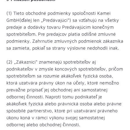
(1) Tieto obchodné podmienky spoločnosti Kamei
GmbH
(ďalej len „Predávajúci“) sa vzťahujú na všetky
predaje a dodávky tovaru Predávajúcim konečným
spotrebiteľom. Pre predajcov platia odlišné zmluvné
podmienky. Zahrnutie zmluvných podmienok zákazníka
sa zamieta, pokiaľ sa strany výslovne nedohodli inak.
(2) „Zákazníci“ znamenajú spotrebiteľov aj
podnikateľov v zmysle koncových spotrebiteľov, pričom
spotrebiteľom sa rozumie akákoľvek fyzická osoba,
ktorá uzatvára právny úkon na účely, ktoré nemožno
prevažne pripísať jej obchodnej ani samostatnej
odbornej činnosti. Naproti tomu podnikateľ je
akákoľvek fyzická alebo právnická osoba alebo právne
spôsobilé partnerstvo, ktoré pri uzatváraní právneho
úkonu koná v rámci výkonu svojej samostatnej
odbornej alebo obchodnej činnosti.