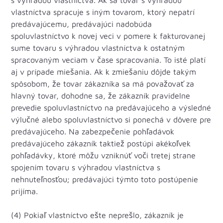
s výhradou vlastníctva. Ak sa tovar s výhradou
vlastníctva spracuje s iným tovarom, ktorý nepatrí
predávajúcemu, predávajúci nadobúda
spoluvlastníctvo k novej veci v pomere k fakturovanej
sume tovaru s výhradou vlastníctva k ostatným
spracovaným veciam v čase spracovania. To isté platí
aj v prípade miešania. Ak k zmiešaniu dôjde takým
spôsobom, že tovar zákazníka sa má považovať za
hlavný tovar, dohodne sa, že zákazník pravidelne
prevedie spoluvlastníctvo na predávajúceho a výsledné
výlučné alebo spoluvlastníctvo si ponechá v dôvere pre
predávajúceho. Na zabezpečenie pohľadávok
predávajúceho zákazník taktiež postúpi akékoľvek
pohľadávky, ktoré môžu vzniknúť voči tretej strane
spojením tovaru s výhradou vlastníctva s
nehnuteľnosťou; predávajúci týmto toto postúpenie
prijíma.
(4) Pokiaľ vlastníctvo ešte neprešlo, zákazník je