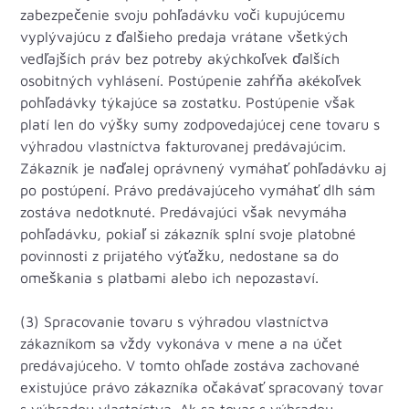
zabezpečenie svoju pohľadávku voči kupujúcemu
vyplývajúcu z ďalšieho predaja vrátane všetkých
vedľajších práv bez potreby akýchkoľvek ďalších
osobitných vyhlásení. Postúpenie zahŕňa akékoľvek
pohľadávky týkajúce sa zostatku. Postúpenie však
platí len do výšky sumy zodpovedajúcej cene tovaru s
výhradou vlastníctva fakturovanej predávajúcim.
Zákazník je naďalej oprávnený vymáhať pohľadávku aj
po postúpení. Právo predávajúceho vymáhať dlh sám
zostáva nedotknuté. Predávajúci však nevymáha
pohľadávku, pokiaľ si zákazník splní svoje platobné
povinnosti z prijatého výťažku, nedostane sa do
omeškania s platbami alebo ich nepozastaví.
(3) Spracovanie tovaru s výhradou vlastníctva
zákazníkom sa vždy vykonáva v mene a na účet
predávajúceho. V tomto ohľade zostáva zachované
existujúce právo zákazníka očakávať spracovaný tovar