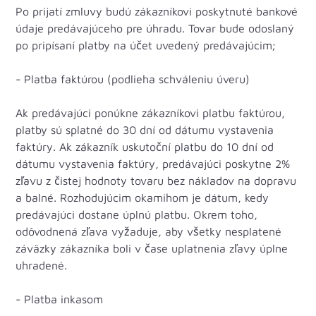
Po prijatí zmluvy budú zákazníkovi poskytnuté bankové
údaje predávajúceho pre úhradu. Tovar bude odoslaný
po pripísaní platby na účet uvedený predávajúcim;
- Platba faktúrou (podlieha schváleniu úveru)
Ak predávajúci ponúkne zákazníkovi platbu faktúrou,
platby sú splatné do 30 dní od dátumu vystavenia
faktúry. Ak zákazník uskutoční platbu do 10 dní od
dátumu vystavenia faktúry, predávajúci poskytne 2%
zľavu z čistej hodnoty tovaru bez nákladov na dopravu
a balné. Rozhodujúcim okamihom je dátum, kedy
predávajúci dostane úplnú platbu. Okrem toho,
odôvodnená zľava vyžaduje, aby všetky nesplatené
záväzky zákazníka boli v čase uplatnenia zľavy úplne
uhradené.
- Platba inkasom