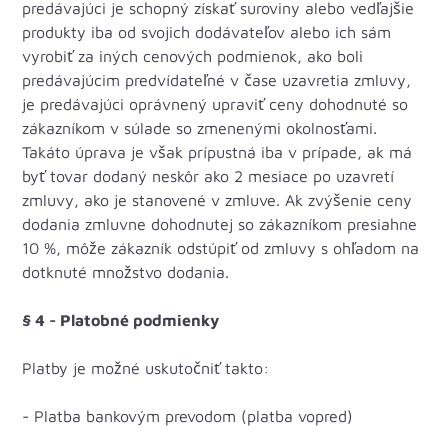
predávajúci je schopný získať suroviny alebo vedľajšie
produkty iba od svojich dodávateľov alebo ich sám
vyrobiť za iných cenových podmienok, ako boli
predávajúcim predvídateľné v čase uzavretia zmluvy,
je predávajúci oprávnený upraviť ceny dohodnuté so
zákazníkom v súlade so zmenenými okolnosťami.
Takáto úprava je však prípustná iba v prípade, ak má
byť tovar dodaný neskôr ako 2 mesiace po uzavretí
zmluvy, ako je stanovené v zmluve. Ak zvýšenie ceny
dodania zmluvne dohodnutej so zákazníkom presiahne
10 %, môže zákazník odstúpiť od zmluvy s ohľadom na
dotknuté množstvo dodania.
§ 4 - Platobné podmienky
Platby je možné uskutočniť takto:
- Platba bankovým prevodom (platba vopred)