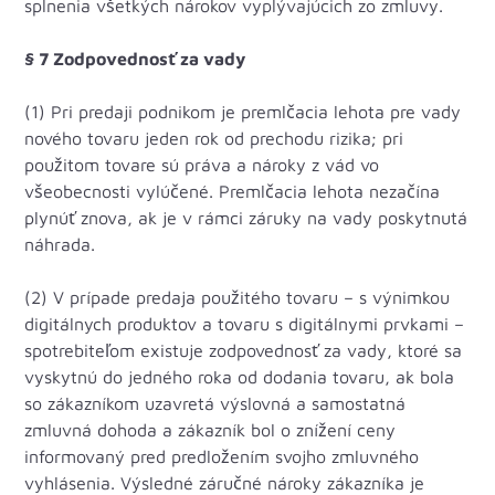
splnenia všetkých nárokov vyplývajúcich zo zmluvy.
§ 7 Zodpovednosť za vady
(1) Pri predaji podnikom je premlčacia lehota pre vady
nového tovaru jeden rok od prechodu rizika; pri
použitom tovare sú práva a nároky z vád vo
všeobecnosti vylúčené. Premlčacia lehota nezačína
plynúť znova, ak je v rámci záruky na vady poskytnutá
náhrada.
(2) V prípade predaja použitého tovaru – s výnimkou
digitálnych produktov a tovaru s digitálnymi prvkami –
spotrebiteľom existuje zodpovednosť za vady, ktoré sa
vyskytnú do jedného roka od dodania tovaru, ak bola
so zákazníkom uzavretá výslovná a samostatná
zmluvná dohoda a zákazník bol o znížení ceny
informovaný pred predložením svojho zmluvného
vyhlásenia. Výsledné záručné nároky zákazníka je