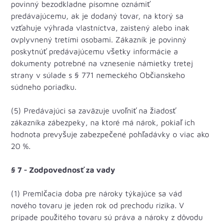
povinný bezodkladne písomne oznámiť
predávajúcemu, ak je dodaný tovar, na ktorý sa
vzťahuje výhrada vlastníctva, zaistený alebo inak
ovplyvnený tretími osobami. Zákazník je povinný
poskytnúť predávajúcemu všetky informácie a
dokumenty potrebné na vznesenie námietky tretej
strany v súlade s § 771 nemeckého Občianskeho
súdneho poriadku.
(5) Predávajúci sa zaväzuje uvoľniť na žiadosť
zákazníka zábezpeky, na ktoré má nárok, pokiaľ ich
hodnota prevyšuje zabezpečené pohľadávky o viac ako
20 %.
§ 7 - Zodpovednosť za vady
(1) Premlčacia doba pre nároky týkajúce sa vád
nového tovaru je jeden rok od prechodu rizika. V
prípade použitého tovaru sú práva a nároky z dôvodu