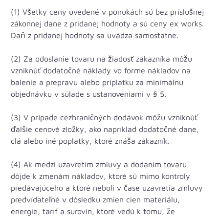
(1) Všetky ceny uvedené v ponukách sú bez príslušnej
zákonnej dane z pridanej hodnoty a sú ceny ex works.
Daň z pridanej hodnoty sa uvádza samostatne.
(2) Za odoslanie tovaru na žiadosť zákazníka môžu
vzniknúť dodatočné náklady vo forme nákladov na
balenie a prepravu alebo príplatku za minimálnu
objednávku v súlade s ustanoveniami v § 5.
(3) V prípade cezhraničných dodávok môžu vzniknúť
ďalšie cenové zložky, ako napríklad dodatočné dane,
clá alebo iné poplatky, ktoré znáša zákazník.
(4) Ak medzi uzavretím zmluvy a dodaním tovaru
dôjde k zmenám nákladov, ktoré sú mimo kontroly
predávajúceho a ktoré neboli v čase uzavretia zmluvy
predvídateľné v dôsledku zmien cien materiálu,
energie, taríf a surovín, ktoré vedú k tomu, že