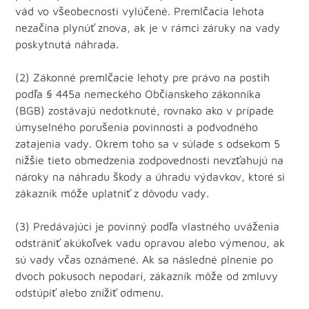
vád vo všeobecnosti vylúčené. Premlčacia lehota
nezačína plynúť znova, ak je v rámci záruky na vady
poskytnutá náhrada.
(2) Zákonné premlčacie lehoty pre právo na postih
podľa § 445a nemeckého Občianskeho zákonníka
(BGB) zostávajú nedotknuté, rovnako ako v prípade
úmyselného porušenia povinnosti a podvodného
zatajenia vady. Okrem toho sa v súlade s odsekom 5
nižšie tieto obmedzenia zodpovednosti nevzťahujú na
nároky na náhradu škody a úhradu výdavkov, ktoré si
zákazník môže uplatniť z dôvodu vady.
(3) Predávajúci je povinný podľa vlastného uváženia
odstrániť akúkoľvek vadu opravou alebo výmenou, ak
sú vady včas oznámené. Ak sa následné plnenie po
dvoch pokusoch nepodarí, zákazník môže od zmluvy
odstúpiť alebo znížiť odmenu.